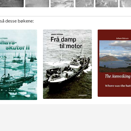
gså desse bøkene: