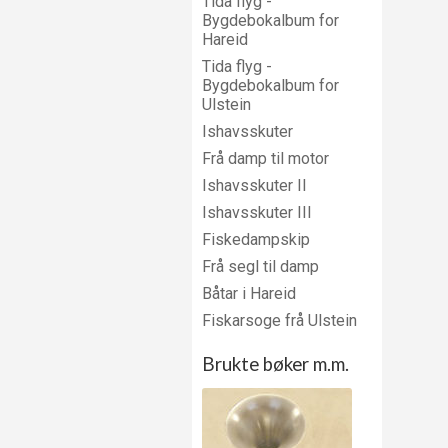
Tida flyg -
Bygdebokalbum for
Hareid
Tida flyg -
Bygdebokalbum for
Ulstein
Ishavsskuter
Frå damp til motor
Ishavsskuter II
Ishavsskuter III
Fiskedampskip
Frå segl til damp
Båtar i Hareid
Fiskarsoge frå Ulstein
Brukte bøker m.m.