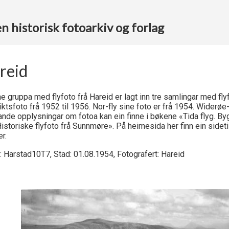
 historisk fotoarkiv og forlag
reid
e gruppa med flyfoto frå Hareid er lagt inn tre samlingar med fly
ktsfoto frå 1952 til 1956. Nor-fly sine foto er frå 1954. Widerøe-
lande opplysningar om fotoa kan ein finne i bøkene «Tida flyg. 
Historiske flyfoto frå Sunnmøre». På heimesida her finn ein sidetil
er.
: Harstad10T7, Stad: 01.08.1954, Fotografert: Hareid