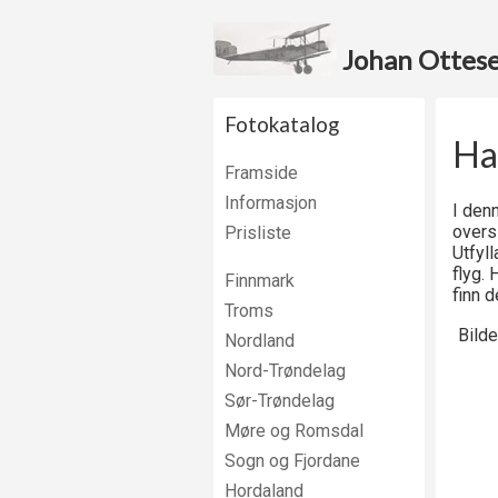
Johan Ottesen
Fotokatalog
Ha
Framside
Informasjon
I denn
oversi
Prisliste
Utfyl
flyg. 
Finnmark
finn d
Troms
Bilde
Nordland
Nord-Trøndelag
Sør-Trøndelag
Møre og Romsdal
Sogn og Fjordane
Hordaland