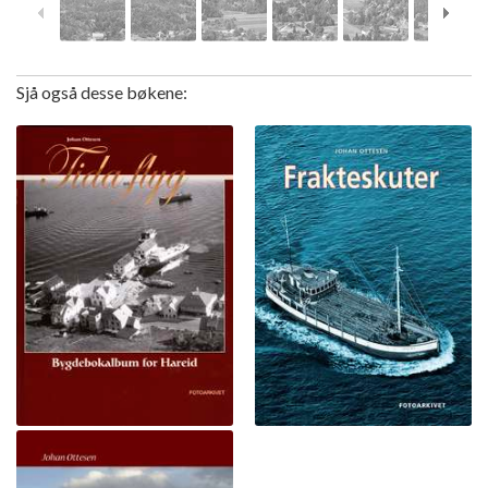
Sjå også desse bøkene: