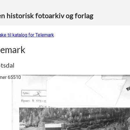
 historisk fotoarkiv og forlag
ake til katalog for Telemark
lemark
tsdal
er 65510