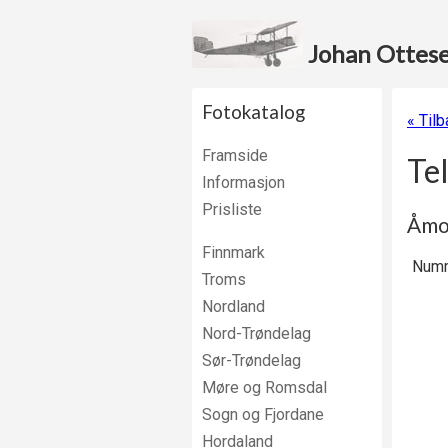
Johan Ottesen
Fotokatalog
« Tilb
Framside
Te
Informasjon
Prisliste
Åmo
Finnmark
Numm
Troms
Nordland
Nord-Trøndelag
Sør-Trøndelag
Møre og Romsdal
Sogn og Fjordane
Hordaland