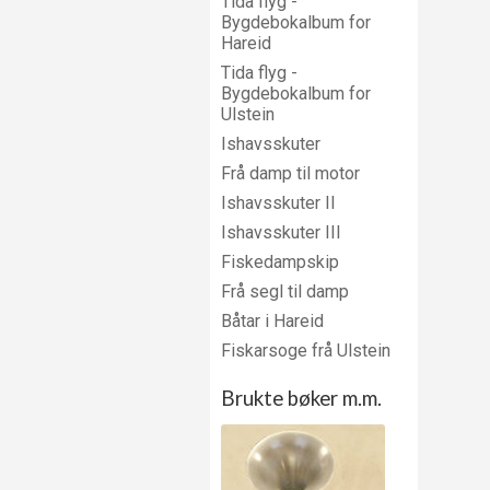
Tida flyg -
Bygdebokalbum for
Hareid
Tida flyg -
Bygdebokalbum for
Ulstein
Ishavsskuter
Frå damp til motor
Ishavsskuter II
Ishavsskuter III
Fiskedampskip
Frå segl til damp
Båtar i Hareid
Fiskarsoge frå Ulstein
Brukte bøker m.m.