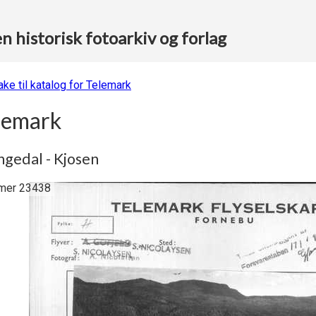
 historisk fotoarkiv og forlag
ake til katalog for Telemark
lemark
gedal - Kjosen
er 23438