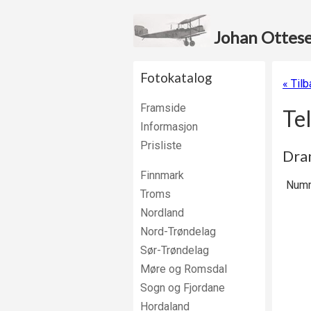
Johan Ottesen
Fotokatalog
« Tilb
Framside
Te
Informasjon
Prisliste
Dran
Finnmark
Numm
Troms
Nordland
Nord-Trøndelag
Sør-Trøndelag
Møre og Romsdal
Sogn og Fjordane
Hordaland