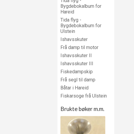
Tida flyg -
Bygdebokalbum for
Hareid
Tida flyg -
Bygdebokalbum for
Ulstein
Ishavsskuter
Frå damp til motor
Ishavsskuter II
Ishavsskuter III
Fiskedampskip
Frå segl til damp
Båtar i Hareid
Fiskarsoge frå Ulstein
Brukte bøker m.m.