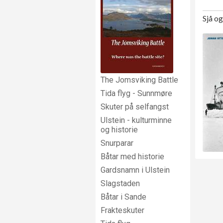
Sjå o
The Jomsviking Battle
Tida flyg - Sunnmøre
Skuter på selfangst
Ulstein - kulturminne
og historie
Snurparar
Båtar med historie
Gardsnamn i Ulstein
Slagstaden
Båtar i Sande
Frakteskuter