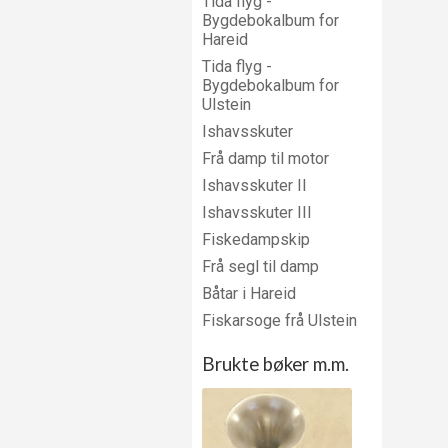
Tida flyg -
Bygdebokalbum for
Hareid
Tida flyg -
Bygdebokalbum for
Ulstein
Ishavsskuter
Frå damp til motor
Ishavsskuter II
Ishavsskuter III
Fiskedampskip
Frå segl til damp
Båtar i Hareid
Fiskarsoge frå Ulstein
Brukte bøker m.m.