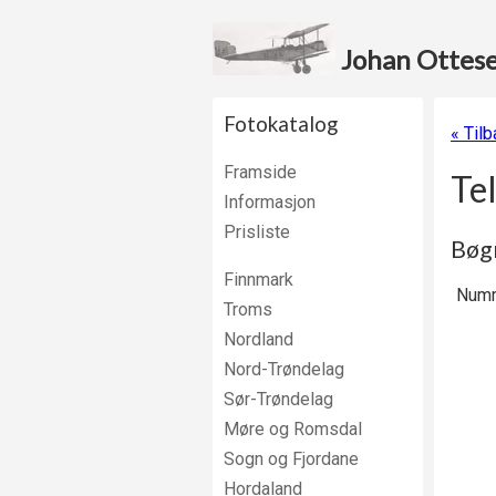
Johan Ottesen
Fotokatalog
« Tilb
Framside
Te
Informasjon
Prisliste
Bøgr
Finnmark
Numm
Troms
Nordland
Nord-Trøndelag
Sør-Trøndelag
Møre og Romsdal
Sogn og Fjordane
Hordaland