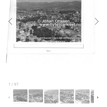
1
/
97