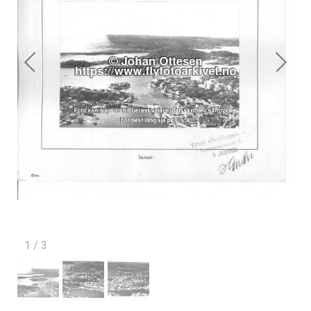
1
/
3