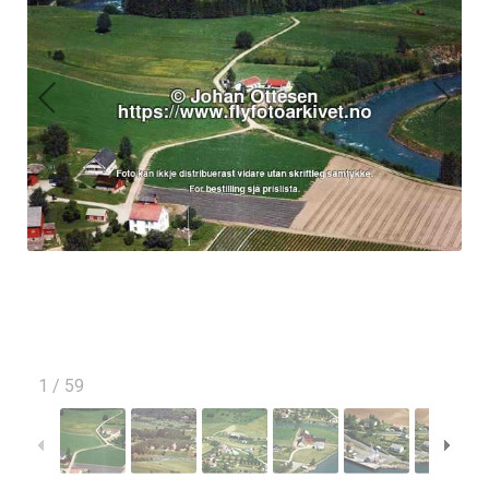
1
/
59