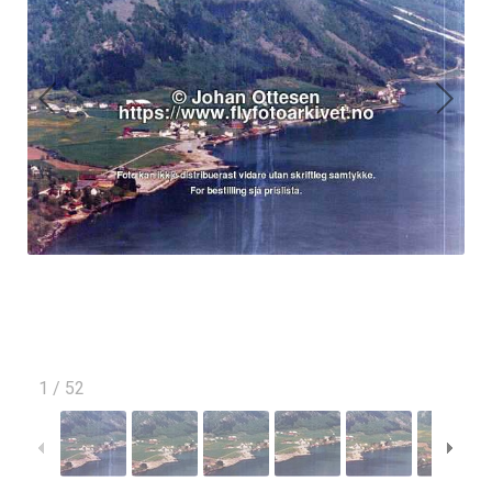
1
/
52