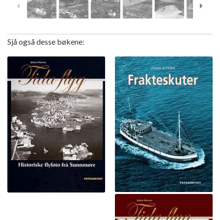
Sjå også desse bøkene: