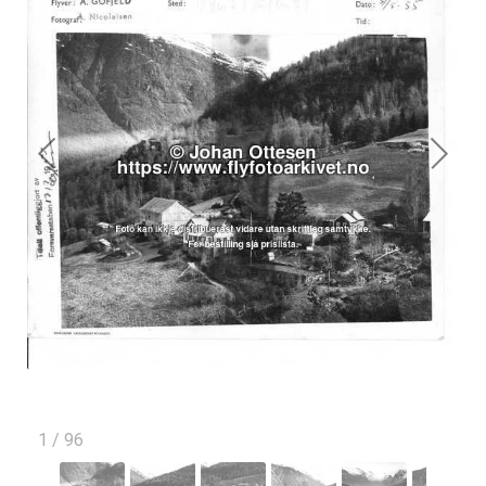
1
/
96