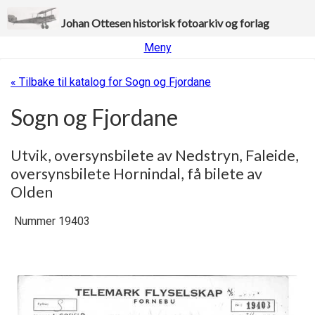
Johan Ottesen historisk fotoarkiv og forlag
Meny
« Tilbake til katalog for Sogn og Fjordane
Sogn og Fjordane
Utvik, oversynsbilete av Nedstryn, Faleide,
oversynsbilete Hornindal, få bilete av
Olden
Nummer 19403