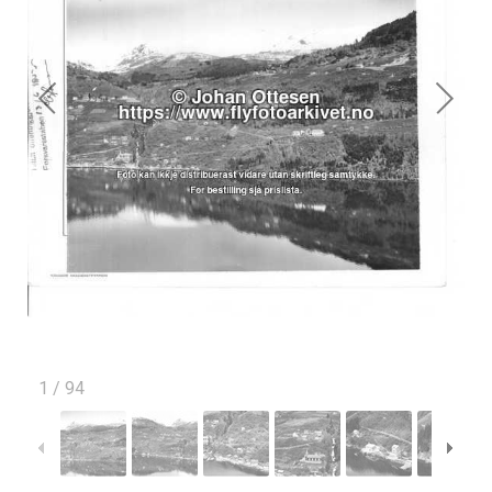
1
/
94