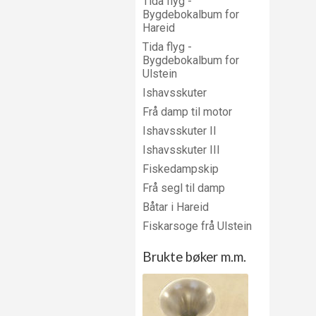
Tida flyg -
Bygdebokalbum for
Hareid
Tida flyg -
Bygdebokalbum for
Ulstein
Ishavsskuter
Frå damp til motor
Ishavsskuter II
Ishavsskuter III
Fiskedampskip
Frå segl til damp
Båtar i Hareid
Fiskarsoge frå Ulstein
Brukte bøker m.m.