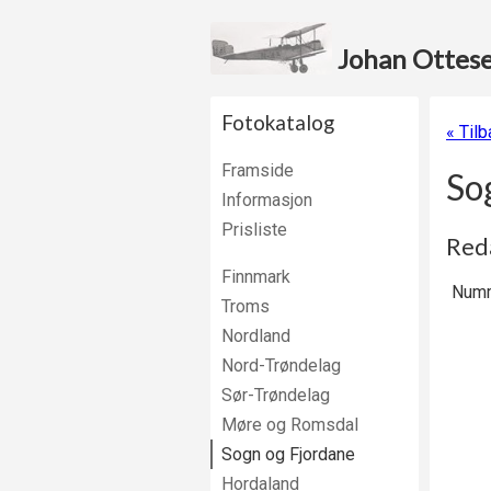
Johan Ottesen
Fotokatalog
« Tilb
Framside
So
Informasjon
Prisliste
Reda
Finnmark
Numm
Troms
Nordland
Nord-Trøndelag
Sør-Trøndelag
Møre og Romsdal
Sogn og Fjordane
Hordaland