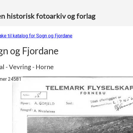
 historisk fotoarkiv og forlag
ake til katalog for Sogn og Fjordane
gn og Fjordane
l - Vevring - Horne
er 24581