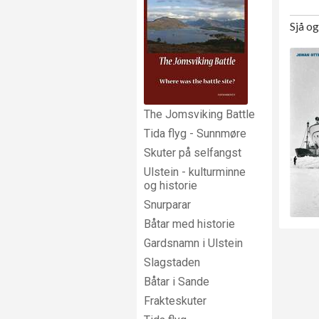
Sjå o
The Jomsviking Battle
Tida flyg - Sunnmøre
Skuter på selfangst
Ulstein - kulturminne
og historie
Snurparar
Båtar med historie
Gardsnamn i Ulstein
Slagstaden
Båtar i Sande
Frakteskuter