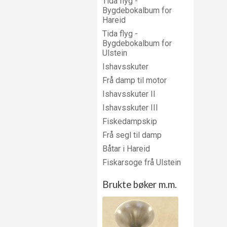
Tida flyg -
Bygdebokalbum for
Hareid
Tida flyg -
Bygdebokalbum for
Ulstein
Ishavsskuter
Frå damp til motor
Ishavsskuter II
Ishavsskuter III
Fiskedampskip
Frå segl til damp
Båtar i Hareid
Fiskarsoge frå Ulstein
Brukte bøker m.m.