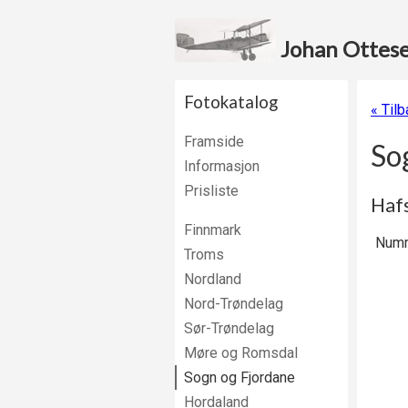
Johan Ottesen
Fotokatalog
« Tilb
Framside
So
Informasjon
Prisliste
Haf
Finnmark
Numm
Troms
Nordland
Nord-Trøndelag
Sør-Trøndelag
Møre og Romsdal
Sogn og Fjordane
Hordaland