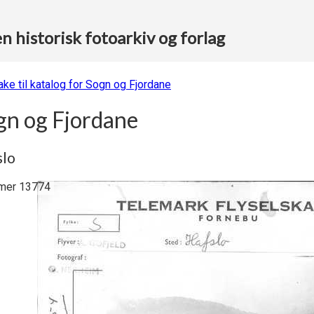
 historisk fotoarkiv og forlag
ake til katalog for Sogn og Fjordane
gn og Fjordane
slo
er 13774