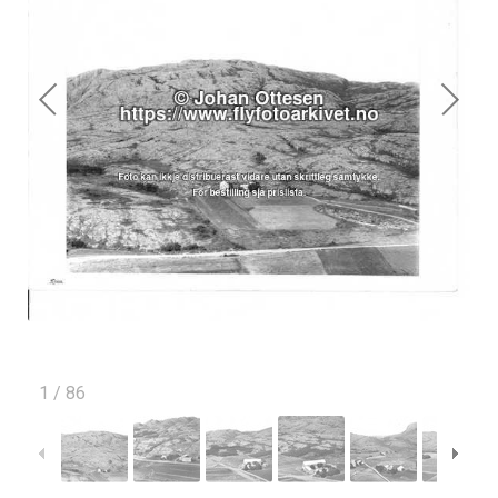
1
/
86