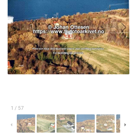
1
/
57