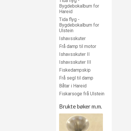
Tida flyg -
Bygdebokalbum for
Hareid
Tida flyg -
Bygdebokalbum for
Ulstein
Ishavsskuter
Frå damp til motor
Ishavsskuter II
Ishavsskuter III
Fiskedampskip
Frå segl til damp
Båtar i Hareid
Fiskarsoge frå Ulstein
Brukte bøker m.m.