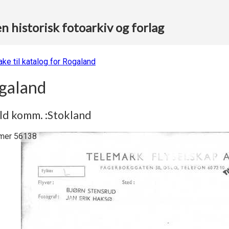
 historisk fotoarkiv og forlag
ake til katalog for Rogaland
galand
ld komm. :Stokland
er 56138