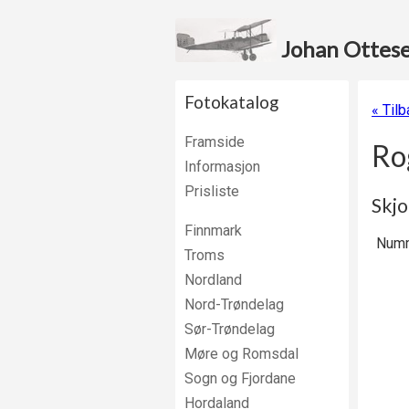
Johan Ottesen
Fotokatalog
« Tilb
Framside
Ro
Informasjon
Prisliste
Skjo
Finnmark
Numm
Troms
Nordland
Nord-Trøndelag
Sør-Trøndelag
Møre og Romsdal
Sogn og Fjordane
Hordaland