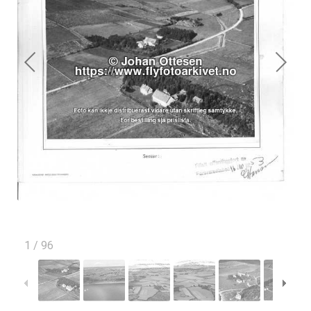
1
/
96