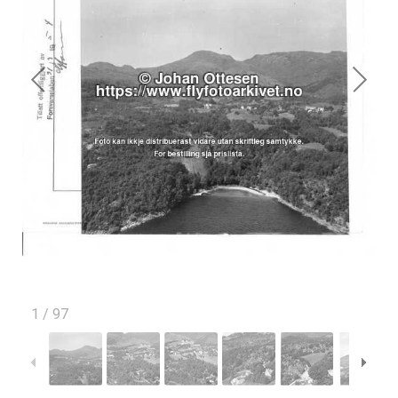
1
/
97