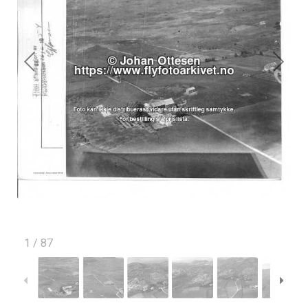
1
/
87