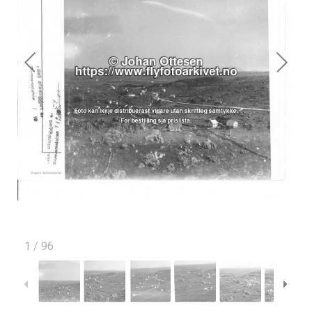
1
/
96