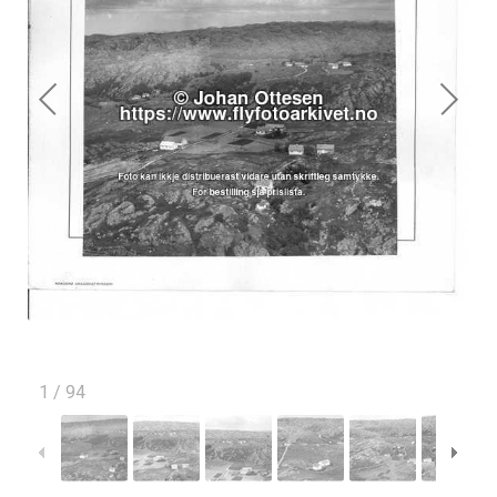
1
/
94