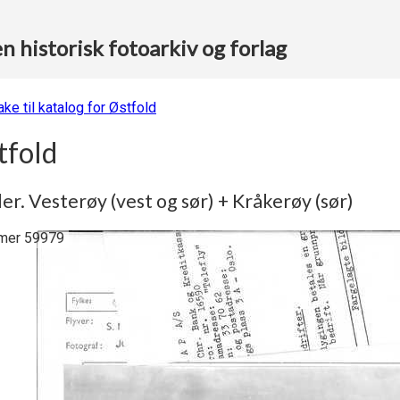
 historisk fotoarkiv og forlag
ake til katalog for Østfold
tfold
er. Vesterøy (vest og sør) + Kråkerøy (sør)
er 59979