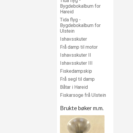
Tida flyg -
Bygdebokalbum for
Hareid
Tida flyg -
Bygdebokalbum for
Ulstein
Ishavsskuter
Frå damp til motor
Ishavsskuter II
Ishavsskuter III
Fiskedampskip
Frå segl til damp
Båtar i Hareid
Fiskarsoge frå Ulstein
Brukte bøker m.m.