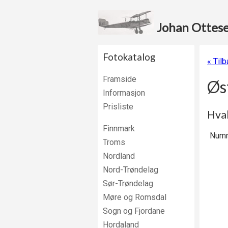
Johan Ottesen
Fotokatalog
« Tilb
Framside
Øs
Informasjon
Prisliste
Hval
Finnmark
Numm
Troms
Nordland
Nord-Trøndelag
Sør-Trøndelag
Møre og Romsdal
Sogn og Fjordane
Hordaland