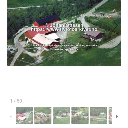
1
/
50