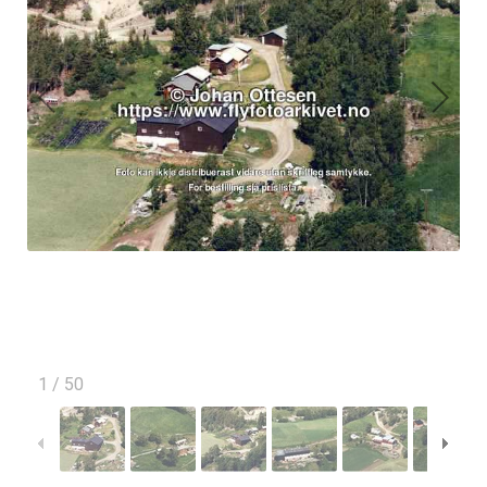
1
/
50