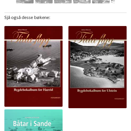
Sjå også desse bøkene: