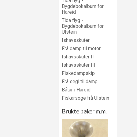
Tida flyg -
Bygdebokalbum for
Hareid
Tida flyg -
Bygdebokalbum for
Ulstein
Ishavsskuter
Frå damp til motor
Ishavsskuter II
Ishavsskuter III
Fiskedampskip
Frå segl til damp
Båtar i Hareid
Fiskarsoge frå Ulstein
Brukte bøker m.m.