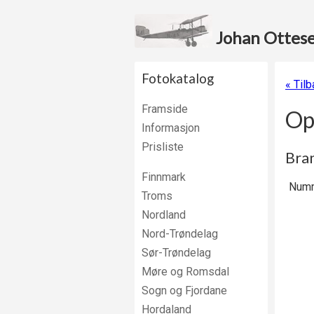
Johan Ottesen
Fotokatalog
« Tilb
Framside
Op
Informasjon
Prisliste
Bran
Finnmark
Numm
Troms
Nordland
Nord-Trøndelag
Sør-Trøndelag
Møre og Romsdal
Sogn og Fjordane
Hordaland