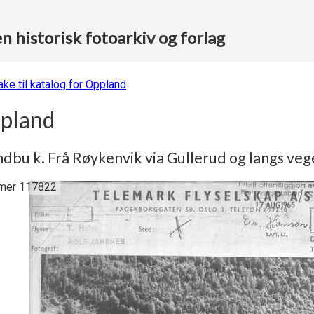
 historisk fotoarkiv og forlag
ake til katalog for Oppland
pland
dbu k. Frå Røykenvik via Gullerud og langs veg
er 117822