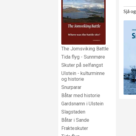
Sjå o
The Jomsviking Battle
Tida flyg - Sunnmøre
Skuter på selfangst
Ulstein - kulturminne
og historie
Snurparar
Båtar med historie
Gardsnamn i Ulstein
Slagstaden
Båtar i Sande
Frakteskuter