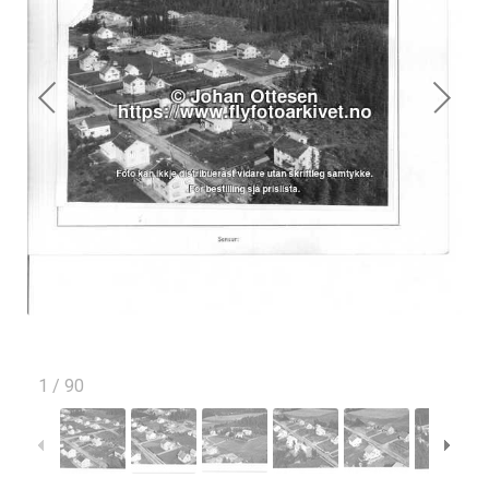
1
/
90