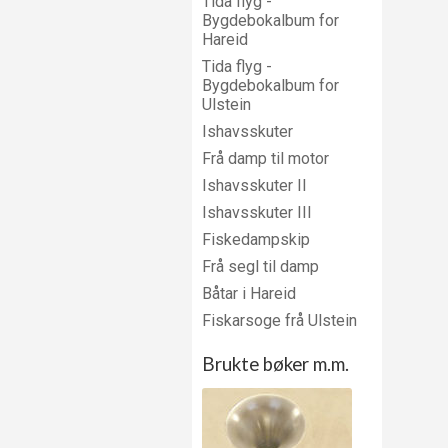
Tida flyg -
Bygdebokalbum for
Hareid
Tida flyg -
Bygdebokalbum for
Ulstein
Ishavsskuter
Frå damp til motor
Ishavsskuter II
Ishavsskuter III
Fiskedampskip
Frå segl til damp
Båtar i Hareid
Fiskarsoge frå Ulstein
Brukte bøker m.m.