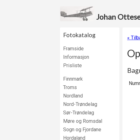
Johan Ottesen
Fotokatalog
« Tilb
Framside
Op
Informasjon
Prisliste
Bagn
Finnmark
Numm
Troms
Nordland
Nord-Trøndelag
Sør-Trøndelag
Møre og Romsdal
Sogn og Fjordane
Hordaland