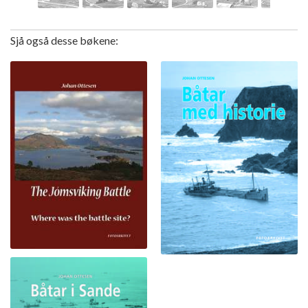
Sjå også desse bøkene: