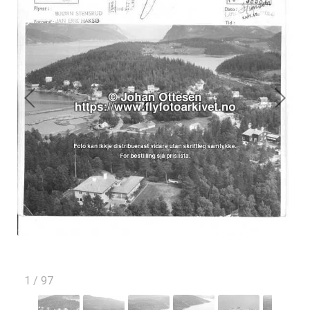
1
/
97