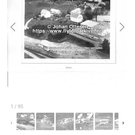
1
/
95