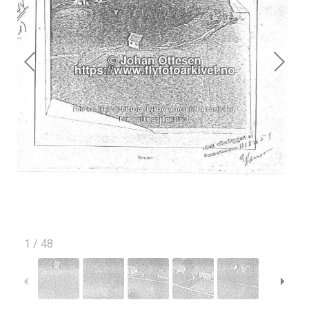
1
/
48