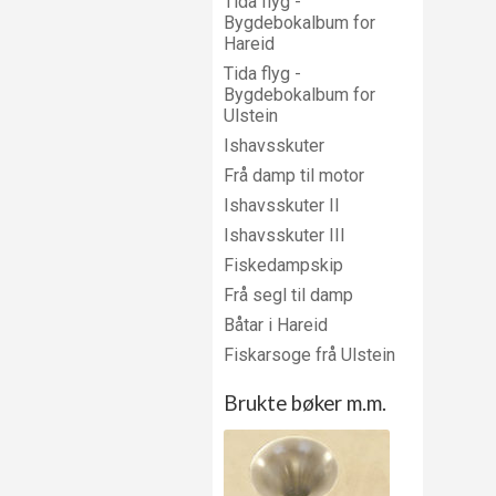
Tida flyg -
Bygdebokalbum for
Hareid
Tida flyg -
Bygdebokalbum for
Ulstein
Ishavsskuter
Frå damp til motor
Ishavsskuter II
Ishavsskuter III
Fiskedampskip
Frå segl til damp
Båtar i Hareid
Fiskarsoge frå Ulstein
Brukte bøker m.m.