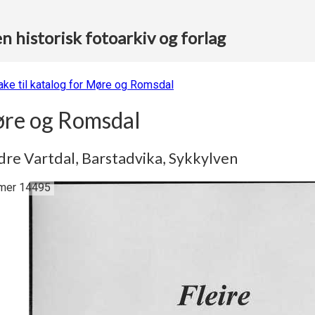
 historisk fotoarkiv og forlag
bake til katalog for Møre og Romsdal
re og Romsdal
re Vartdal, Barstadvika, Sykkylven
er 14495