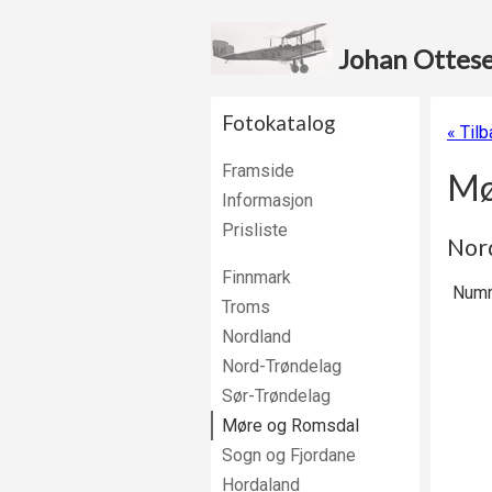
Johan Ottesen
Fotokatalog
« Til
Framside
Mø
Informasjon
Prisliste
Nord
Finnmark
Numm
Troms
Nordland
Nord-Trøndelag
Sør-Trøndelag
Møre og Romsdal
Sogn og Fjordane
Hordaland