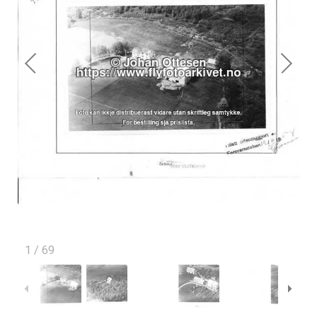
1
/
69