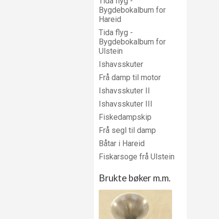
Tida flyg -
Bygdebokalbum for
Hareid
Tida flyg -
Bygdebokalbum for
Ulstein
Ishavsskuter
Frå damp til motor
Ishavsskuter II
Ishavsskuter III
Fiskedampskip
Frå segl til damp
Båtar i Hareid
Fiskarsoge frå Ulstein
Brukte bøker m.m.