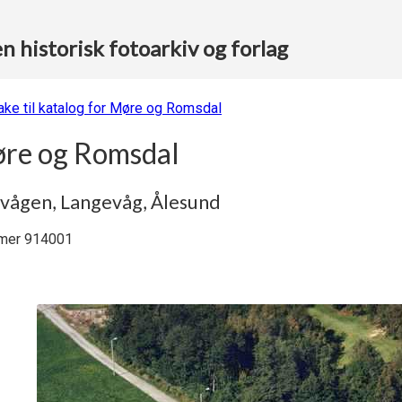
 historisk fotoarkiv og forlag
bake til katalog for Møre og Romsdal
re og Romsdal
vågen, Langevåg, Ålesund
er 914001