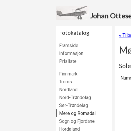
Johan Ottesen
Fotokatalog
« Til
Framside
Mø
Informasjon
Prisliste
Sole
Finnmark
Numm
Troms
Nordland
Nord-Trøndelag
Sør-Trøndelag
Møre og Romsdal
Sogn og Fjordane
Hordaland