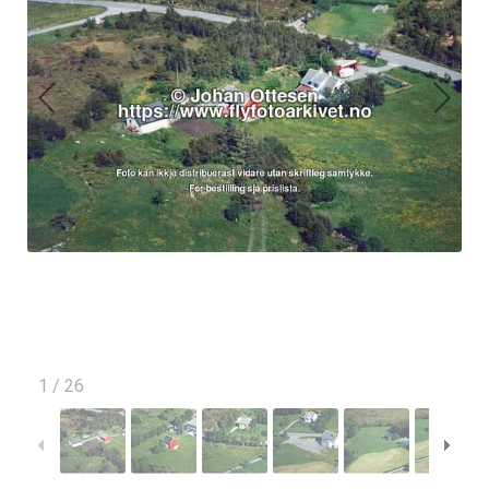
1
/
26