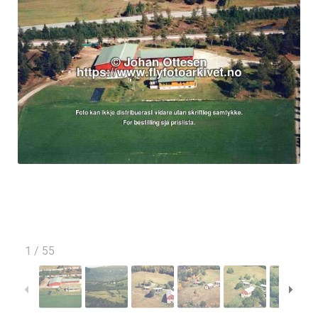
1
/
55