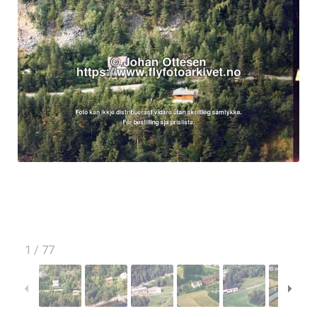
1
/
77