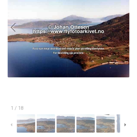
1
/
18