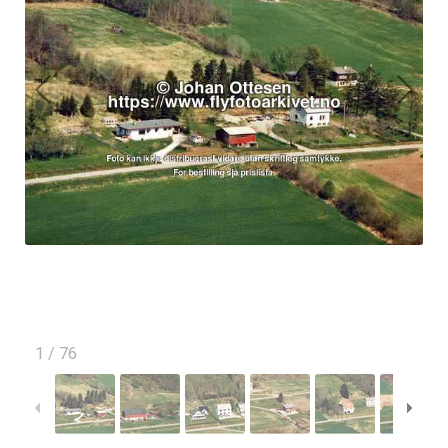
1
/
76