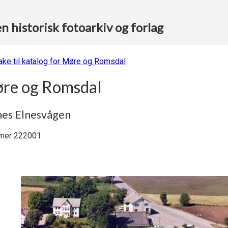
 historisk fotoarkiv og forlag
bake til katalog for Møre og Romsdal
re og Romsdal
nes Elnesvågen
er 222001