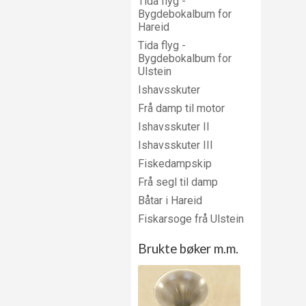
Tida flyg -
Bygdebokalbum for
Hareid
Tida flyg -
Bygdebokalbum for
Ulstein
Ishavsskuter
Frå damp til motor
Ishavsskuter II
Ishavsskuter III
Fiskedampskip
Frå segl til damp
Båtar i Hareid
Fiskarsoge frå Ulstein
Brukte bøker m.m.