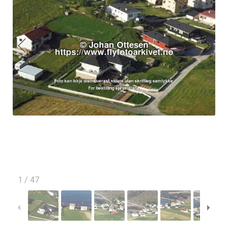
1
/
47