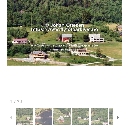
1
/
29