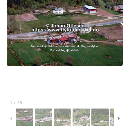
1
/
49