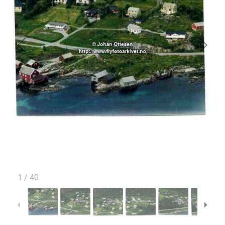
1
/
40