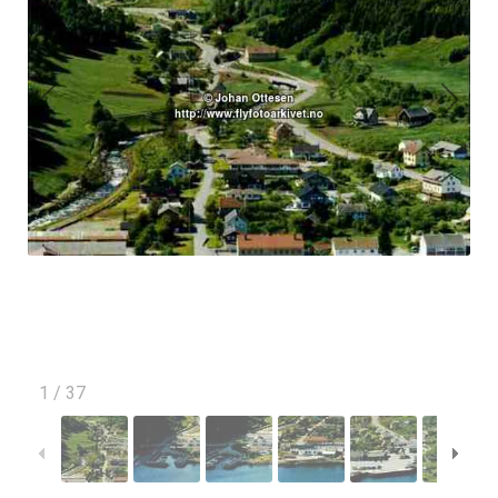
1
/
37