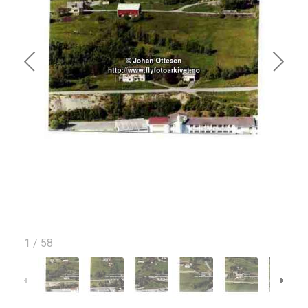
1
/
58