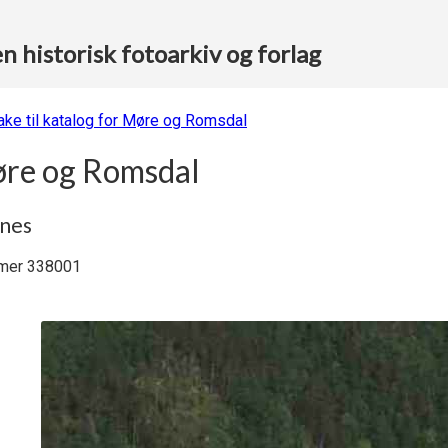
 historisk fotoarkiv og forlag
bake til katalog for Møre og Romsdal
re og Romsdal
snes
er 338001