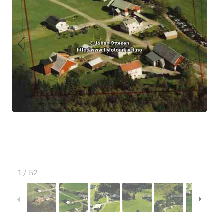
1
/
52