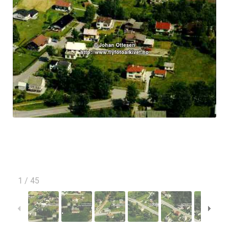
1
/
45